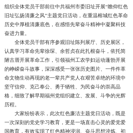
组织全体党员干部前往中共福州市委旧址开展“瞻仰红色
旧址弘扬清廉之风”主题党日活动，在重温榕城红色革命
历史中厚植清廉底色，在感悟先辈奋斗精神中凝聚科技
奋进力量。
全体党员干部有序参观旧址陈列展厅、历史展区，
认真学习革命先辈徐琛、余哲贞在此扎根奋斗，依托简
陋古厝开展革命工作，引领福州工农学妇运动蓬勃开展
的峥嵘奋斗故事，深深感受一张张历史图片、一件件革
命文物生动再现的老一辈共产党人在艰苦卓绝的环境中
坚守信仰、克己奉公、勇于牺牲、为民奋斗的崇高品
格，细致了解早期福州党组织建立、发展、斗争的光辉
历程。
大家纷纷表示，此次红色廉洁主题党日活动，既是
一次深刻的党史学习教育，更是一场直击心灵的爱党爱
国教育，有效实现了红色精神浸润、奋斗思想淬炼、初