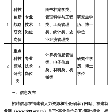
科技
图书档案学类、
创新
专业
管理科学与工程
研究生学
1
战略
技术
2
类、工商管理
历、博士
研究
岗位
类、统计类、农
学位
岗位
业经济管理类
重点
计算机信息管理
科技
专业
研究生学
类、电子信息
2
领域
技术
2
历、博士
类、材料类、机
研究
岗位
学位
械类
岗
三、信息发布
招聘信息在福建省人力资源和社会保障厅网站、福建就
业网（www.fj99.org.cn）首页“事业单位公开招聘”模块、福